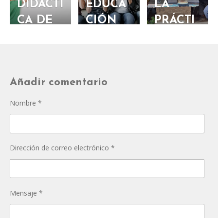
DIDÁCTI
EDUCA
LA
CA DE
CIÓN
PRÁCTI
LAS
SOCIOE
CA
ARTES
MOCIO
EDUCAT
NAL
IVA
Añadir comentario
Nombre *
Dirección de correo electrónico *
Mensaje *